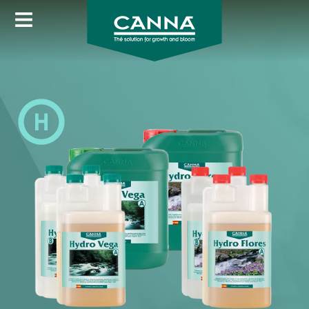
Image
Skip
to
main
content