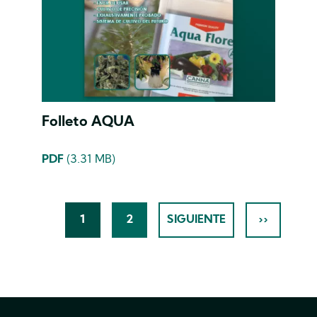
Folleto AQUA
PDF
(3.31 MB)
Pagination
1
2
SIGUIENTE
››
CURRENT
PÁGINA
NEXT
LAST
PAGE
PAGE
PAGE