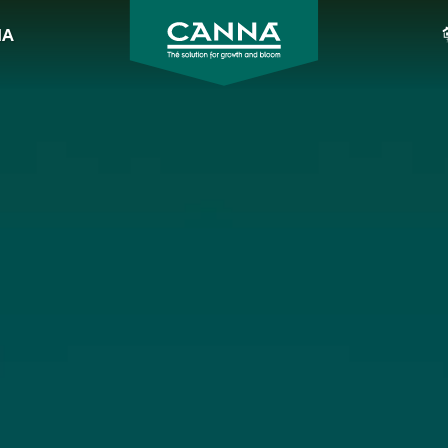
NA
CANNA
España