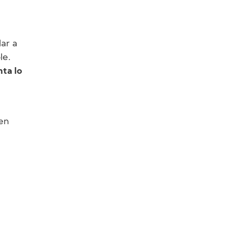
ar a
le.
nta lo
en