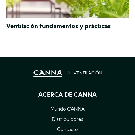
La
Ventilación fundamentos y prácticas
ventilación
es
algo
que
se
suele
dejar
para
BREADCRUMB
VENTILACIÓN
el
último
momento
ACERCA DE CANNA
cuando
se
pi
Mundo CANNA
Distribuidores
Contacto