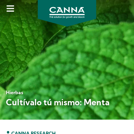
Skip
to
main
content
Hierbas
Cultívalo tú mismo: Menta