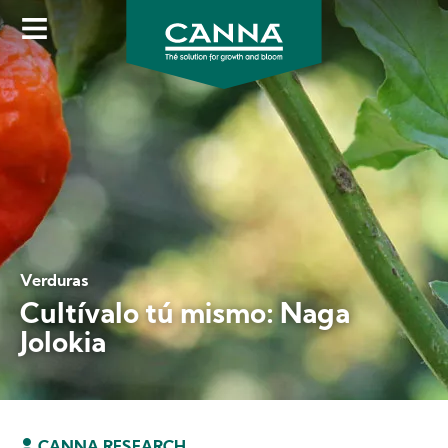
Skip
to
main
content
Verduras
Cultívalo tú mismo: Naga
Jolokia