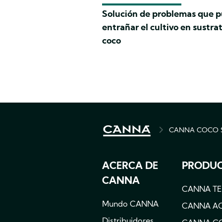
Solución de problemas que 
entrañar el cultivo en sustra
coco
CANNA COCO 
BREADCRU
ACERCA DE
PRODU
CANNA
CANNA T
Mundo CANNA
CANNA A
Distribuidores