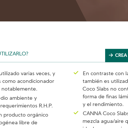
TILIZARLO?
CREA
tilizado varias veces, y
En contraste con la
s como acondicionador
también es utiliza
la notablemente.
Coco Slabs no cont
forma de finas lámi
edio ambiente y
y el rendimiento.
 requerimientos R.H.P.
CANNA Coco Slabs
n producto orgánico
mezcla agua/aire qu
ogénea libre de