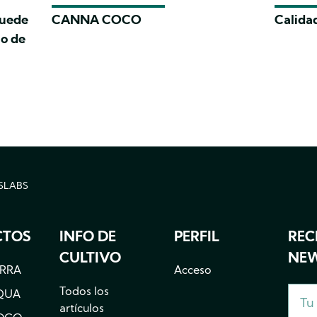
puede
CANNA COCO
Calidad
to de
SLABS
MB
CTOS
INFO DE
PERFIL
REC
CULTIVO
NEW
ERRA
Acceso
Todos los
QUA
artículos