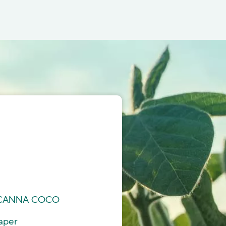
o CANNA COCO
aper