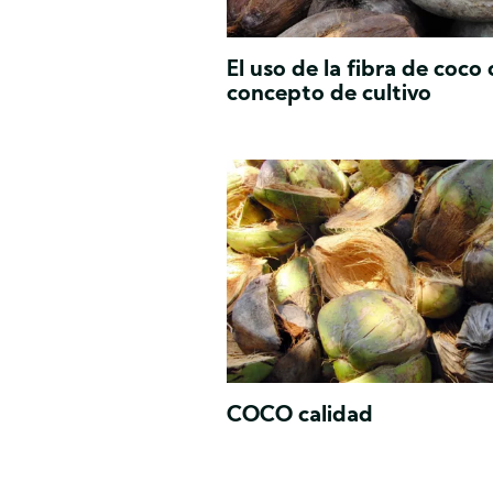
Fibra
El uso de la fibra de coc
de
concepto de cultivo
coco
es
el
nombre
Cultivo
dado
en
a
coco
la
fibra
natural
extraída
de
la
cáscara
del
En
COCO calidad
1998,
aumentó
la
popularidad